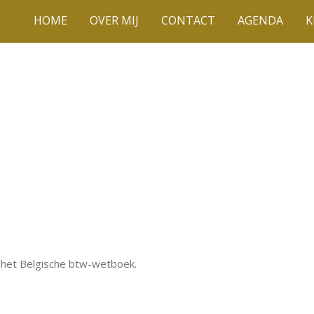
HOME
OVER MIJ
CONTACT
AGENDA
K
n het Belgische btw-wetboek.