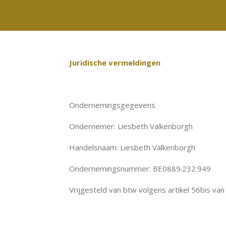
Ga
direct
naar
de
Juridische vermeldingen
hoofdinhoud
Ondernemingsgegevens
Ondernemer: Liesbeth Valkenborgh
Handelsnaam: Liesbeth Valkenborgh
Ondernemingsnummer:
BE0889.232.949
Vrijgesteld van btw volgens artikel 56bis va